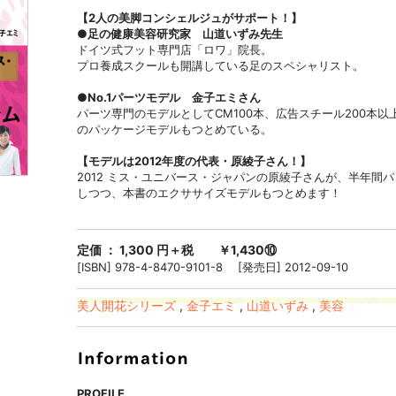
【2人の美脚コンシェルジュがサポート！】
●足の健康美容研究家 山道いずみ先生
ドイツ式フット専門店「ロワ」院長。
プロ養成スクールも開講している足のスペシャリスト。
●No.1パーツモデル 金子エミさん
パーツ専門のモデルとしてCM100本、広告スチール200本
のパッケージモデルもつとめている。
【モデルは2012年度の代表・原綾子さん！】
2012 ミス・ユニバース・ジャパンの原綾子さんが、半年間
しつつ、本書のエクササイズモデルもつとめます！
定価 ： 1,300 円＋税 ￥1,430⑩
[ISBN] 978-4-8470-9101-8 [発売日] 2012-09-10
美人開花シリーズ
,
金子エミ
,
山道いずみ
,
美容
PROFILE