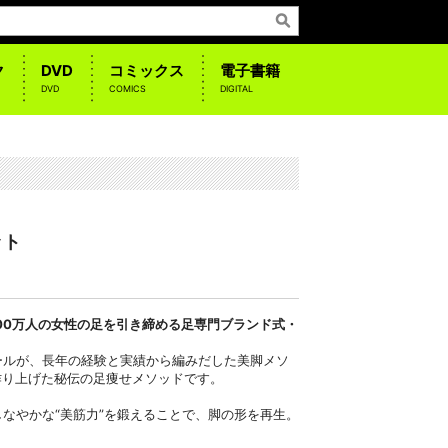
ク
DVD
コミックス
電子書籍
DVD
COMICS
DIGITAL
ット
100万人の女性の足を引き締める足専門ブランド式・
ールが、長年の経験と実績から編みだした美脚メソ
を作り上げた秘伝の足痩せメソッドです。
なやかな“美筋力”を鍛えることで、脚の形を再生。
。