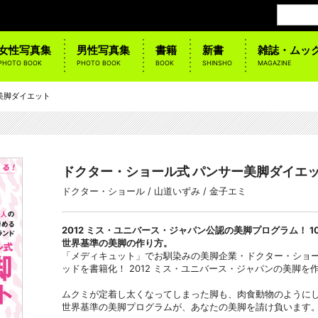
女性写真集
男性写真集
書籍
新書
雑誌・ムッ
PHOTO BOOK
PHOTO BOOK
BOOK
SHINSHO
MAGAZINE
美脚ダイエット
ドクター・ショール式 パンサー美脚ダイエ
ドクター・ショール / 山道いずみ / 金子エミ
2012 ミス・ユニバース・ジャパン公認の美脚プログラム！ 
世界基準の美脚の作り方。
「メディキュット」でお馴染みの美脚企業・ドクター・ショ
ッドを書籍化！ 2012 ミス・ユニバース・ジャパンの美脚
ムクミが定着し太くなってしまった脚も、肉食動物のようにし
世界基準の美脚プログラムが、あなたの美脚を請け負います