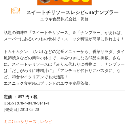
スイートチリソースレシピwithナンプラー
ユウキ食品株式会社・監修
話題の調味料「スイートチリソース」＆「ナンプラー」があれば、
スーパーにあるいつもの食材でエスニック料理が簡単に作れます！
トムヤムクン、ガパオなどの定番メニューから、香菜サラダ、タイ
風卵焼きなどの簡単小鉢まで、やみつきになる67品を掲載。さら
に、スイートチリソースは「みりん代わりに煮物に」、ナンプラー
は「だしがわりに味噌汁に」「アンチョビ代わりにパスタに」な
ど、和食やイタリアンでも大活躍！
エスニック食材No.1ブランドのユウキ食品監修。
定価 ： 857 円＋税
[ISBN] 978-4-8470-9141-4
[発売日] 2013-05-20
ミニCookシリーズ
,
レシピ