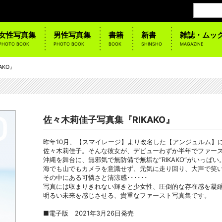
女性写真集
男性写真集
書籍
新書
雑誌・ムッ
PHOTO BOOK
PHOTO BOOK
BOOK
SHINSHO
MAGAZINE
AKO』
佐々木莉佳子写真集『RIKAKO』
昨年10月、【スマイレージ】より改名した【アンジュルム】
佐々木莉佳子。そんな彼女が、デビューわずか半年でファー
沖縄を舞台に、無邪気で無防備で無垢な“RIKAKO”がいっぱい
海でも山でもカメラを意識せず、元気に走り回り、大声で笑
その中にある可憐さと清涼感･･････
写真には収まりきれない輝きと少女性、圧倒的な存在感を凝
明るい未来を感じさせる、貴重なファースト写真集です。
■電子版 2021年3月26日発売