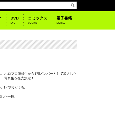
ク
DVD
コミックス
電子書籍
DVD
COMICS
DIGITAL
に、ハロプロ研修生から3期メンバーとして加入した
スト写真集を発売決定！
。
い、叫びおどける。
縮した一冊。