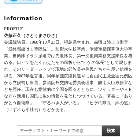
PROFILE
佐藤正久（さとうまさひさ）
参議院議員。1960年10月23日、福島県生まれ。前職は陸上自衛官
（最終階級は１等陸佐）。防衛大学校卒業。米陸軍指揮幕僚大学卒
業。自衛隊イラク派遣では先遣隊長、第一次復興業務支援隊長を務
める。口ヒゲをたくわえたその風貌から“ヒゲの隊長”として親しま
れ、そのリーダーシップで現地の部族長や住民たちから厚い信頼を
得る。2007年退官後、同年参議院議員選挙に自由民主党全国比例区
から立候補し当選。参議院外交防衛委員会理事、防衛大臣政務官な
どを歴任。現在も意欲的に全国を回るとともに、ツイッターやＨＰ
などを活用し国民に生の情報を発信しつづけている。著書に『あり
がとう自衛隊』、『守るべき人がいる』、『ヒゲの隊長 絆の道』
（いずれも小社刊）などがある。