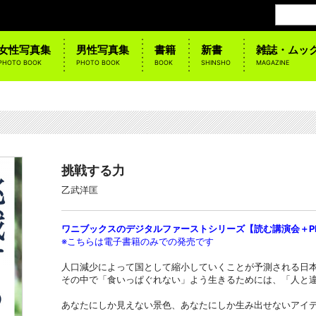
女性写真集
男性写真集
書籍
新書
雑誌・ムッ
PHOTO BOOK
PHOTO BOOK
BOOK
SHINSHO
MAGAZINE
挑戦する力
乙武洋匡
ワニブックスのデジタルファーストシリーズ【読む講演会＋PL
※こちらは電子書籍のみでの発売です
人口減少によって国として縮小していくことが予測される日
その中で「食いっぱぐれない」よう生きるためには、「人と
あなたにしか見えない景色、あなたにしか生み出せないアイ