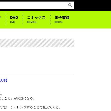
ク
DVD
コミックス
電子書籍
DVD
COMICS
DIGITAL
US】
本。
違うこと」が武器になる。
デアは、チャレンジすることで見えてくる。