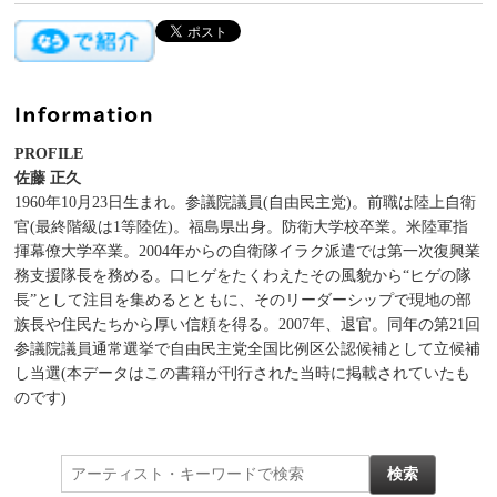
PROFILE
佐藤 正久
1960年10月23日生まれ。参議院議員(自由民主党)。前職は陸上自衛
官(最終階級は1等陸佐)。福島県出身。防衛大学校卒業。米陸軍指
揮幕僚大学卒業。2004年からの自衛隊イラク派遣では第一次復興業
務支援隊長を務める。口ヒゲをたくわえたその風貌から“ヒゲの隊
長”として注目を集めるとともに、そのリーダーシップで現地の部
族長や住民たちから厚い信頼を得る。2007年、退官。同年の第21回
参議院議員通常選挙で自由民主党全国比例区公認候補として立候補
し当選(本データはこの書籍が刊行された当時に掲載されていたも
のです)