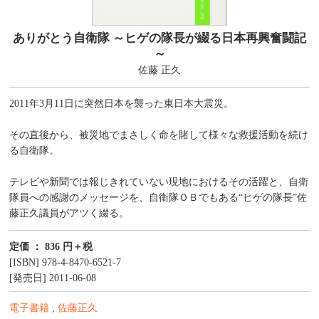
ありがとう自衛隊 ～ヒゲの隊長が綴る日本再興奮闘記
～
佐藤 正久
2011年3月11日に突然日本を襲った東日本大震災。
その直後から、被災地でまさしく命を賭して様々な救援活動を続け
る自衛隊。
テレビや新聞では報じきれていない現地におけるその活躍と、自衛
隊員への感謝のメッセージを、自衛隊ＯＢでもある“ヒゲの隊長”佐
藤正久議員がアツく綴る。
定価 ： 836 円＋税
[ISBN] 978-4-8470-6521-7
[発売日] 2011-06-08
電子書籍
,
佐藤正久