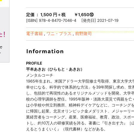
定価 ： 1,500 円＋税 ￥1,650⑩
[ISBN] 978-4-8470-7046-4 [発売日] 2021-07-19
電子書籍
,
ワニ・プラス
,
前野隆司
PROFILE
平本あきお（ひらもと・あきお）
メンタルコーチ
1965年生まれ。米国アドラー大学院修士号取得、東京大学
幸せになる、科学的で体系的な方法」を39年間探し求め、世
し、包括的で再現性のあるオリジナルメソッドを開発。大学
校の心理学講師を歴任。1995年阪神・淡路大震災で両親を
は小学校や州立刑務所、精神科デイケアなどに、コーチングを
に帰国し起業。北京オリンピック金メダリスト、メジャーリ
業経営者をコーチング。産業、医療福祉、教育、政治、スポ
トし、約10万人の研修実績を誇る。著書に『引き出す力』［
えるとうまくいく』（現代書林）などがある。