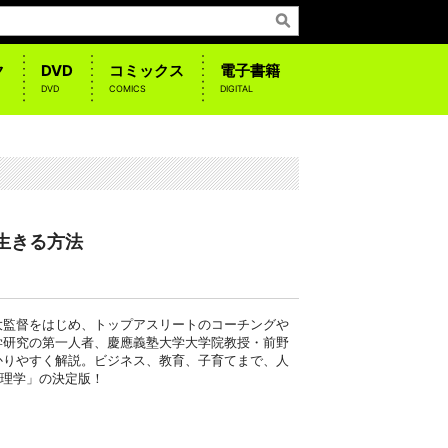
ク
DVD
コミックス
電子書籍
DVD
COMICS
DIGITAL
生きる方法
大監督をはじめ、トップアスリートのコーチングや
学研究の第一人者、慶應義塾大学大学院教授・前野
かりやすく解説。ビジネス、教育、子育てまで、人
心理学」の決定版！