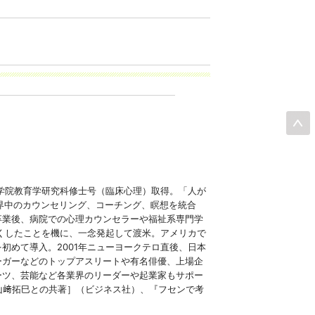
大学院教育学研究科修士号（臨床心理）取得。「人が
界中のカウンセリング、コーチング、瞑想を統合
卒業後、病院での心理カウンセラーや福祉系専門学
亡くしたことを機に、一念発起して渡米。アメリカで
初めて導入。2001年ニューヨークテロ直後、日本
ーガーなどのトップアスリートや有名俳優、上場企
ーツ、芸能など各業界のリーダーや起業家もサポー
山﨑拓巳との共著］（ビジネス社）、『フセンで考