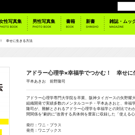
女性写真集
男性写真集
書籍
新書
雑誌・ムッ
PHOTO BOOK
PHOTO BOOK
BOOK
SHINSHO
MAGAZINE
む！ 幸せに生きる方法
アドラー心理学×幸福学でつかむ！ 幸せに
平本あきお 前野隆司
アドラー心理学専門大学院を卒業、阪神タイガースの矢野耀
組織開発で実績多数のメンタルコーチ・平本あきおと、幸福
隆司が、難解とされるアドラー心理学を幸福学との対比でわ
間関係を“劇的に”改善する具体例を豊富に収録した「使える
発行：ワニ・プラス
発売：ワニブックス