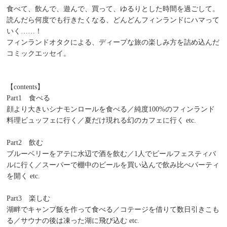
食べて、飲んで、遊んで、買って、ゆるりとした時間を過ごして。
読んだら何度でも行きたくなる、どんどんフィンランドにハマって
いく……！
フィンランドオタクによる、ディープな旅の楽しみ方を詰め込んだ
コミックエッセイ。
【contents】
Part1 食べる
顔より大きいシナモンロールを食べる／純度100%のフィンランド
料理ビュッフェに行く／夏だけ現れる幻のカフェに行く etc.
Part2 飲む
ブルーベリーをアテに水辺で酒を飲む／1人でビールフェスティバ
ルに行く／スーパーで棚中のビールを買い込んで飲み比べパーティ
を開く etc.
Part3 楽しむ
湖畔でキャンプ飯を作って食べる／コテージを借りて数日引きこも
る／サウナの後は凍った湖に飛び込む etc.