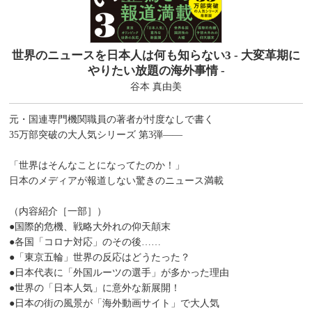
世界のニュースを日本人は何も知らない3 - 大変革期に
やりたい放題の海外事情 -
谷本 真由美
元・国連専門機関職員の著者が忖度なしで書く
35万部突破の大人気シリーズ 第3弾――
「世界はそんなことになってたのか！」
日本のメディアが報道しない驚きのニュース満載
（内容紹介［一部］）
●国際的危機、戦略大外れの仰天顛末
●各国「コロナ対応」のその後……
●「東京五輪」世界の反応はどうたった？
●日本代表に「外国ルーツの選手」が多かった理由
●世界の「日本人気」に意外な新展開！
●日本の街の風景が「海外動画サイト」で大人気