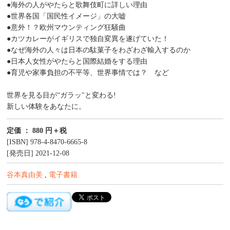
●海外の人がやたらと歌舞伎町に詳しい理由
●世界各国「国民性イメージ」の大嘘
●意外！？欧州マウンティング狂騒曲
●カツカレーがイギリスで独自変異を遂げていた！
●なぜ海外の人々は日本の駄菓子をわざわざ輸入するのか
●日本人女性がやたらと国際結婚をする理由
●育児や家事負担の不平等、世界事情では？ など
世界を見る目が“ガラッ"と変わる!
新しい体験をあなたに。
定価 ： 880 円＋税
[ISBN] 978-4-8470-6665-8
[発売日] 2021-12-08
谷本真由美
,
電子書籍