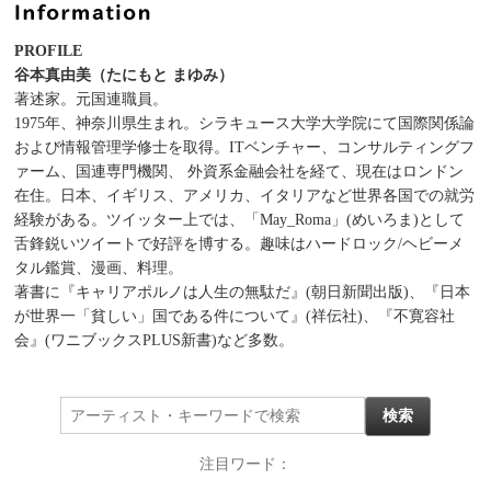
PROFILE
谷本真由美（たにもと まゆみ）
著述家。元国連職員。
1975年、神奈川県生まれ。シラキュース大学大学院にて国際関係論
および情報管理学修士を取得。ITベンチャー、コンサルティングフ
ァーム、国連専門機関、 外資系金融会社を経て、現在はロンドン
在住。日本、イギリス、アメリカ、イタリアなど世界各国での就労
経験がある。ツイッター上では、「May_Roma」(めいろま)として
舌鋒鋭いツイートで好評を博する。趣味はハードロック/ヘビーメ
タル鑑賞、漫画、料理。
著書に『キャリアポルノは人生の無駄だ』(朝日新聞出版)、『日本
が世界一「貧しい」国である件について』(祥伝社)、『不寛容社
会』(ワニブックスPLUS新書)など多数。
注目ワード：