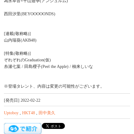
為永幸音×平山遊季(アンジュルム)
西田汐里(BEYOOOOONDS)
[連載(敬称略)]
山内瑞葵(AKB48)
[特集(敬称略)]
ぞれぞれのGraduation(仮)
糸瀬七葉 / 田島櫻子(Peel the Apple) / 柚来しいな
※登場タレント、内容は変更の可能性がございます。
[発売日] 2022-02-22
Uptoboy
,
HKT48
,
田中美久