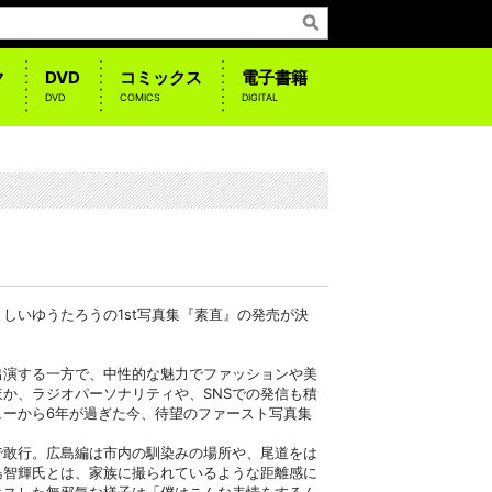
ク
DVD
コミックス
電子書籍
DVD
COMICS
DIGITAL
しいゆうたろうの1st写真集『素直』の発売が決
出演する一方で、中性的な魅力でファッションや美
か、ラジオパーソナリティや、SNSでの発信も積
ューから6年が過ぎた今、待望のファースト写真集
で敢行。広島編は市内の馴染みの場所や、尾道をは
島智輝氏とは、家族に撮られているような距離感に