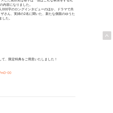
クスした無邪気な様子は「僕はこんな表情をするん
載の内容になりました。
,000字のロングインタビューのほか、ドラマで共
イザさん、実姉の2名に聞いた、新たな側面のゆうた
ました。
して、限定特典をご用意いたしました！
p7mD-00