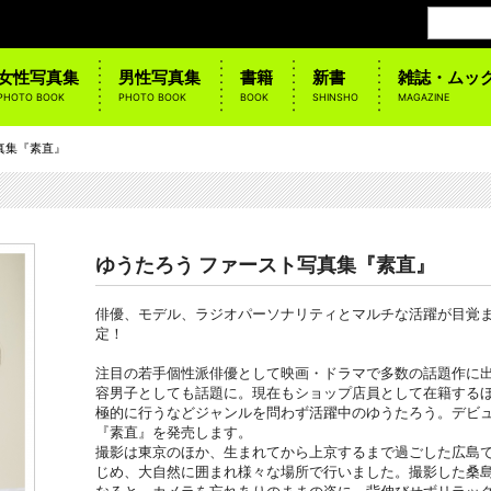
女性写真集
男性写真集
書籍
新書
雑誌・ムッ
PHOTO BOOK
PHOTO BOOK
BOOK
SHINSHO
MAGAZINE
真集『素直』
ゆうたろう ファースト写真集『素直』
俳優、モデル、ラジオパーソナリティとマルチな活躍が目覚ま
定！
注目の若手個性派俳優として映画・ドラマで多数の話題作に
容男子としても話題に。現在もショップ店員として在籍するほ
極的に行うなどジャンルを問わず活躍中のゆうたろう。デビ
『素直』を発売します。
撮影は東京のほか、生まれてから上京するまで過ごした広島
じめ、大自然に囲まれ様々な場所で行いました。撮影した桑