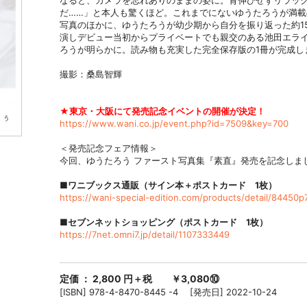
なると、カメラを忘れありのままの姿に。背伸びせずリラッ
だ……」と本人も驚くほど。これまでにないゆうたろうが満
写真のほかに、ゆうたろうが幼少期から自分を振り返った約15
演しデビュー当初からプライベートでも親交のある池田エラ
ろうが明らかに。読み物も充実した完全保存版の1冊が完成し
撮影：桑島智輝
★東京・大阪にて発売記念イベントの開催が決定！
https://www.wani.co.jp/event.php?id=7509&key=700
＜発売記念フェア情報＞
今回、ゆうたろう ファースト写真集『素直』発売を記念しま
■ワニブックス通販（サイン本＋ポストカード 1枚）
https://wani-special-edition.com/products/detail/84450
■セブンネットショッピング（ポストカード 1枚）
https://7net.omni7.jp/detail/1107333449
定価 ： 2,800 円＋税 ￥3,080⑩
[ISBN] 978-4-8470-8445 -4 [発売日] 2022-10-24