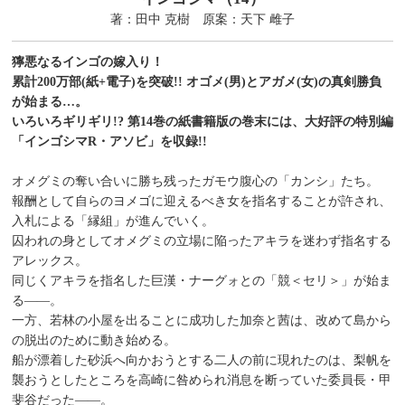
著：田中 克樹 原案：天下 雌子
獰悪なるインゴの嫁入り！
累計200万部(紙+電子)を突破!! オゴメ(男)とアガメ(女)の真剣勝負
が始まる…。
いろいろギリギリ!? 第14巻の紙書籍版の巻末には、大好評の特別編
「インゴシマR・アソビ」を収録!!
オメグミの奪い合いに勝ち残ったガモウ腹心の「カンシ」たち。
報酬として自らのヨメゴに迎えるべき女を指名することが許され、
入札による「縁組」が進んでいく。
囚われの身としてオメグミの立場に陥ったアキラを迷わず指名する
アレックス。
同じくアキラを指名した巨漢・ナーグォとの「競＜セリ＞」が始ま
る――。
一方、若林の小屋を出ることに成功した加奈と茜は、改めて島から
の脱出のために動き始める。
船が漂着した砂浜へ向かおうとする二人の前に現れたのは、梨帆を
襲おうとしたところを高崎に咎められ消息を断っていた委員長・甲
斐谷だった――。