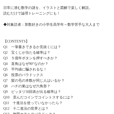
日常に潜む数学の謎を、イラストと図解で楽しく解説。
読むだけで論理トレーニングにも！
◆対象読者：算数好きの小学生高学年～数学苦手な大人まで
【CONTENTS】
Q1 一筆書きできるか見抜くには？
Q2 宝くじが当たる確率は？
Q3 ５億年ボタンを押すべきか？
Q4 直角はなぜ90°なのか？
Q5 平均値に騙されるな！
Q6 投票のパラドックス
Q7 髪の毛の本数が同じ人はいるか？
Q8 ハチの巣はなぜ六角形？
Q9 ピッタリ50回表が出る確率は？
Q10 歪んだコインでコイントスするには？
Q11 十進法を使っていなかったら？
Q12 十二進法の世界とは？