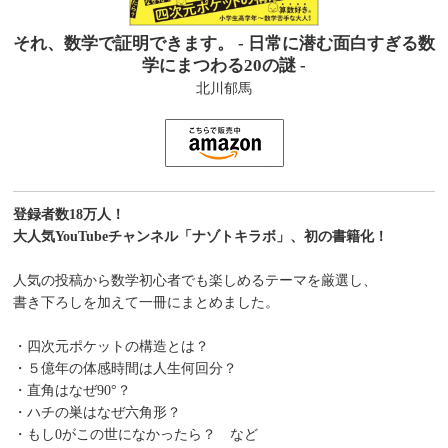
それ、数学で証明できます。 - 日常に潜む面白すぎる数
学にまつわる20の謎 -
北川郁馬
登録者数18万人！
大人気YouTubeチャンネル「ナゾトキラボ」、初の書籍化！
人気の投稿から数学初心者でも楽しめるテーマを厳選し、
書き下ろしを加えて一冊にまとめました。
・四次元ポケットの構造とは？
・５億年の体感時間は人生何回分？
・直角はなぜ90°？
・ハチの巣はなぜ六角形？
・もし0がこの世になかったら？ など