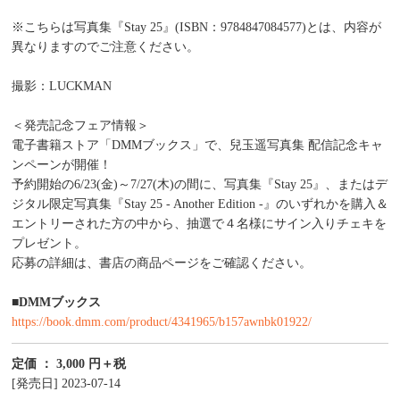
※こちらは写真集『Stay 25』(ISBN：9784847084577)とは、内容が
異なりますのでご注意ください。
撮影：LUCKMAN
＜発売記念フェア情報＞
電子書籍ストア「DMMブックス」で、兒玉遥写真集 配信記念キャ
ンペーンが開催！
予約開始の6/23(金)～7/27(木)の間に、写真集『Stay 25』、またはデ
ジタル限定写真集『Stay 25 - Another Edition -』のいずれかを購入＆
エントリーされた方の中から、抽選で４名様にサイン入りチェキを
プレゼント。
応募の詳細は、書店の商品ページをご確認ください。
■DMMブックス
https://book.dmm.com/product/4341965/b157awnbk01922/
定価 ： 3,000 円＋税
[発売日] 2023-07-14