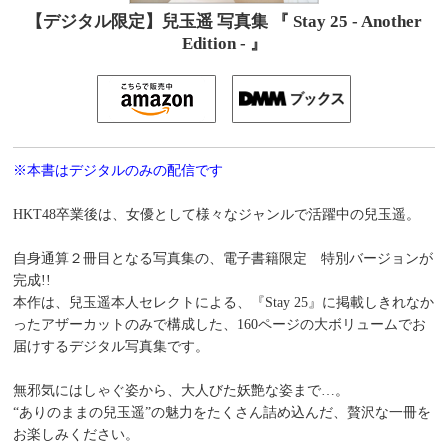
【デジタル限定】兒玉遥 写真集 『 Stay 25 - Another
Edition - 』
※本書はデジタルのみの配信です
HKT48卒業後は、女優として様々なジャンルで活躍中の兒玉遥。
自身通算２冊目となる写真集の、電子書籍限定 特別バージョンが
完成!!
本作は、兒玉遥本人セレクトによる、『Stay 25』に掲載しきれなか
ったアザーカットのみで構成した、160ページの大ボリュームでお
届けするデジタル写真集です。
無邪気にはしゃぐ姿から、大人びた妖艶な姿まで…。
“ありのままの兒玉遥”の魅力をたくさん詰め込んだ、贅沢な一冊を
お楽しみください。