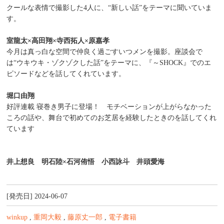
クールな表情で撮影した4人に、“新しい話”をテーマに聞いていま
す。
室龍太×高田翔×寺西拓人×原嘉孝
今月は真っ白な空間で仲良く過ごすいつメンを撮影。座談会で
は“ウキウキ・ゾクゾクした話”をテーマに、『～SHOCK』でのエ
ピソードなどを話してくれています。
堀口由翔
好評連載 寝巻き男子に登場！ モチベーションが上がらなかった
ころの話や、舞台で初めてのお芝居を経験したときのを話してくれ
ています
井上想良 明石陸×石河侑悟 小西詠斗 井頭愛海
[発売日] 2024-06-07
winkup
,
重岡大毅
,
藤原丈一郎
,
電子書籍