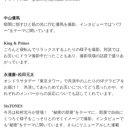
中山優馬
暗闇に指すひと筋の光に佇む優馬を撮影。インタビューでは“パワ
ー”をテーマに聞いています。
King & Prince
ごろんと寝転んでリラックスするふたりの様子を撮影。対談では、
お互いにドラマ撮影中だったこともあり、撮影現場の話題で盛りあ
がっています。
永瀬廉×松田元太
オシドラサタデー『東京タワー』で共演中のふたりのSPグラビアを
お届け！ 共演してあらためてお互いについてどう思ったかや、そ
れぞれのメンバーからの反応についても話してくれています。
SixTONES
今月は松村北斗が登場！ “秘密の部屋”をテーマに、部屋で自由に
くつろぐ様子をこっそりとのぞくイメージで撮影。インタビューで
も“秘密”をテーマに聞いています。さらにリニューアルした連載