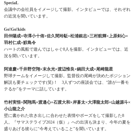
SpeciaL
会議中の会社員をイメージして撮影。インタビューでは、それぞれ
の近況を聞いています。
Go!Go!kids
田仲陽成×寺澤小十侑×佐久間玲駈×松浦銀志×三村航輝×上原剣心×
羽村仁成×鮫島令
ハートの風船で遊んではしゃぐ8人を撮影。インタビューでは、近
況を聞いています。
阿達慶×千井野空翔×末永光×渡辺惟良×鍋田大成×尾崎龍星
野球チームをイメージして撮影。監督役の尾崎が決めたポジション
解説も要チェックです(笑)！ 3人ずつの座談会では、“誰が一番モ
テるか”をテーマに話しています。
竹村実悟×関翔馬×渡邉心×石渡大和×岸蒼太×大澤龍太郎×山越源斗×
小山龍之介
壁に書かれた吹き出しに合わせた表情やポーズをして撮影した8
人。『サマステライブ2024（仮）』への出演も決まり、今年の夏を
盛りあげる彼らに“今考えていること”を聞いています。