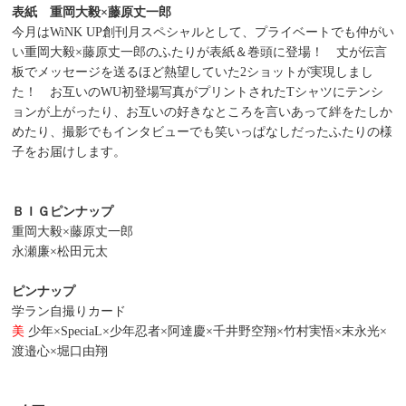
表紙 重岡大毅×藤原丈一郎
今月はWiNK UP創刊月スペシャルとして、プライベートでも仲がい
い重岡大毅×藤原丈一郎のふたりが表紙＆巻頭に登場！ 丈が伝言
板でメッセージを送るほど熱望していた2ショットが実現しまし
た！ お互いのWU初登場写真がプリントされたTシャツにテンシ
ョンが上がったり、お互いの好きなところを言いあって絆をたしか
めたり、撮影でもインタビューでも笑いっぱなしだったふたりの様
子をお届けします。
ＢＩＧピンナップ
重岡大毅×藤原丈一郎
永瀬廉×松田元太
ピンナップ
学ラン自撮りカード
美
少年×SpeciaL×少年忍者×阿達慶×千井野空翔×竹村実悟×末永光×
渡邉心×堀口由翔