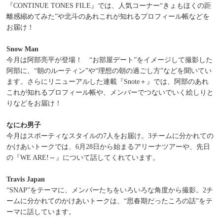
『CONTINUE TONES FILE』では、人気コーナー“きょもほくの距
離感縮めてみた”や北斗のあれこれが知れるプロフィール帳などを
お届け！
Snow Man
今月は阿部亮平が登場！ “お部屋デート”をイメージして撮影した
阿部に、“朝のルーティン”や“理想の朝の過ごし方”などを聞いてい
ます。さらにリニューアルした連載『Snote＋』では、阿部のあれ
これが知れるプロフィール帳や、メンバーでつないでいく絵しりと
りなどをお届け！
なにわ男子
今月はスポーティなスタイルの7人をお届け。3チームに分かれての
かけあいトークでは、6月28日から始まるアリーナツアーや、先日
の『WE ARE!～』について話してくれています。
Travis Japan
“SNAP”をテーマに、メンバーたちをいろいろな角度から撮影。2チ
ームに分かれてのかけあいトークは、“思春期だったころの話”をテ
ーマに話しています。