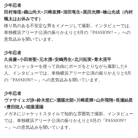
少年忍者
田村海琉×織山尚大×川﨑皇輝×深田竜生×黒田光輝×檜山光成（内村
颯太はお休みです）
移り気のある不安定な男をイメージして撮影。インタビューでは、
単独横浜アリーナ公演の振りかえりと8月の『PASSION!!～』への
意気込みを聞いています。
少年忍者
久保廉×小田将聖×元木湧×安嶋秀生×北川拓実×青木滉平
セルフシャッターを使って自由にポーズをとりながら撮影した6
人。インタビューでは、単独横浜アリーナ公演の振りかえりと8月
の『PASSION!!～』への意気込みを聞いています。
少年忍者
ヴァサイェガ渉×鈴木悠仁×瀧陽次朗×川﨑星輝×山井飛翔×長瀬結星
×豊田陸人×稲葉通陽
メガネにジャケットスタイルで知的な雰囲気で撮影。インタビュー
では、単独横浜アリーナ公演の振りかえりと8月の『PASSION!!
～』への意気込みを聞いています。