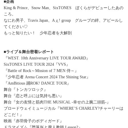
■企画
King & Prince、Snow Man、SixTONES ぼくらがデビューしたあの
ころ。
なにわ男子、Travis Japan、Aぇ! group グループの絆、アピールし
てください♡
もっと知りたい！ 少年忍者を大解剖
■ライブ＆舞台密着レポート
『WEST. 10th Anniversary LIVE TOUR AWARD』
SixTONES LIVE TOUR 2024『VVS』
『Battle of Rock～Mission of 7 MEN 侍～』
『少年忍者 Arena Concert 2024 The Shining Star』
『AmBitious 踊ROK! DANCE TOUR』
舞台『トンカツロック』
舞台『恋と呼ぶには気持ち悪い』
舞台『女の友情と筋肉THE MUSICAL -幸せの上腕二頭筋-』
ブロードウェイミュージカル『WHERE’S CHARLEY?チャーリーは
どこだ！』
映画『赤羽骨子のボディガード』
ドラマイズム『堕落JKと廃人教師 Lesson2』