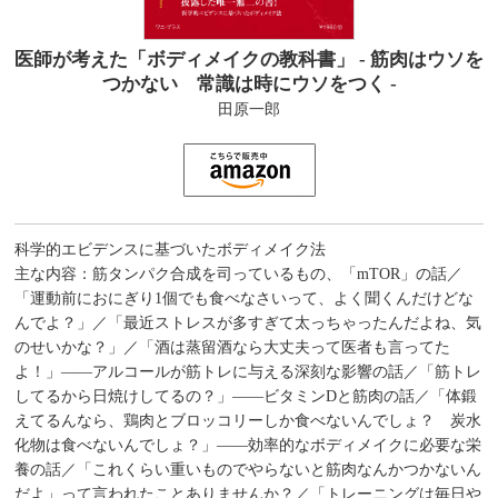
医師が考えた「ボディメイクの教科書」 - 筋肉はウソを
つかない 常識は時にウソをつく -
田原一郎
科学的エビデンスに基づいたボディメイク法
主な内容：筋タンパク合成を司っているもの、「mTOR」の話／
「運動前におにぎり1個でも食べなさいって、よく聞くんだけどな
んでよ？」／「最近ストレスが多すぎて太っちゃったんだよね、気
のせいかな？」／「酒は蒸留酒なら大丈夫って医者も言ってた
よ！」――アルコールが筋トレに与える深刻な影響の話／「筋トレ
してるから日焼けしてるの？」――ビタミンDと筋肉の話／「体鍛
えてるんなら、鶏肉とブロッコリーしか食べないんでしょ？ 炭水
化物は食べないんでしょ？」――効率的なボディメイクに必要な栄
養の話／「これくらい重いものでやらないと筋肉なんかつかないん
だよ」って言われたことありませんか？／「トレーニングは毎日や