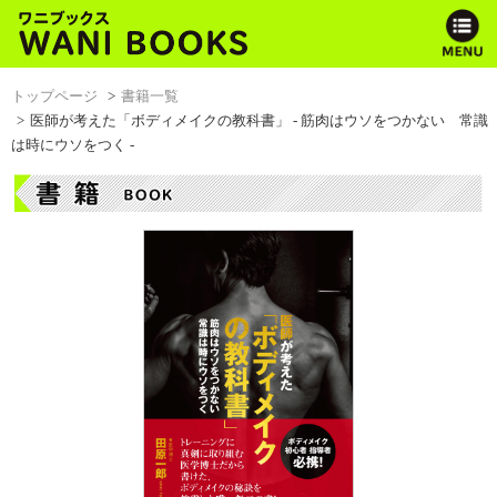
トップページ
書籍一覧
医師が考えた「ボディメイクの教科書」 - 筋肉はウソをつかない 常識
は時にウソをつく -