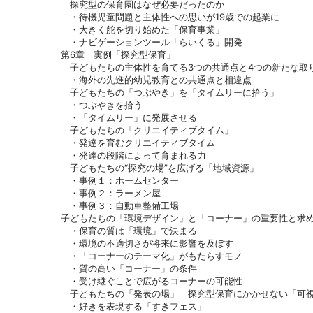
探究型の保育園はなぜ必要だったのか
・待機児童問題と主体性への思いが19歳での起業に
・大きく舵を切り始めた「保育事業」
・ナビゲーションツール「らいくる」開発
第6章 実例「探究型保育」
子どもたちの主体性を育てる3つの共通点と4つの新たな取
・海外の先進的幼児教育との共通点と相違点
子どもたちの「つぶやき」を「タイムリーに拾う」
・つぶやきを拾う
・「タイムリー」に発展させる
子どもたちの「クリエイティブタイム」
・発達を育むクリエイティブタイム
・発達の段階によって育まれる力
子どもたちの“探究の場”を広げる「地域資源」
・事例１：ホームセンター
・事例２：ラーメン屋
・事例３：自動車整備工場
子どもたちの「環境デザイン」と「コーナー」の重要性と求
・保育の質は「環境」で決まる
・環境の不適切さが将来に影響を及ぼす
・「コーナーのテーマ化」がもたらすモノ
・質の高い「コーナー」の条件
・受け継ぐことで広がるコーナーの可能性
子どもたちの「発表の場」 探究型保育にかかせない「可
・好きを表現する「すきフェス」