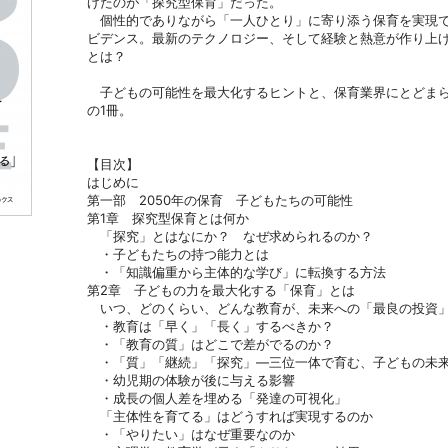
げたのが「探究型保育」だった。
個性的でありながら「一人ひとり」に寄り添う保育を実現で
ビデンス。最新のテクノロジー、そして経験と熱意が作り上
とは？
子どもの可能性を最大化するヒントと、保育業界にとどまら
の1冊。
【目次】
はじめに
第一部 2050年の保育 子どもたちの可能性
第1章 探究型保育とは何か
「探究」とはなにか？ なぜ求められるのか？
・子どもたちの持つ能力とは
・「知識偏重から主体的な学び」に転換する方法
第2章 子どもの力を最大化する「保育」とは
いつ、どのくらい、どんな教育が、未来への「最良の投資
・教育は「早く」「長く」するべきか？
・「教育の質」はどこで差がでるのか？
・「質」「継続」「探究」―三位一体で育む、子どもの
・幼児期の体験が後に与える影響
・成長の個人差を埋める「発達の可視化」
「主体性を育てる」はどうすれば実現するのか
・「やりたい」はなぜ重要なのか