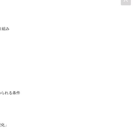
り組み
められる条件
視化」