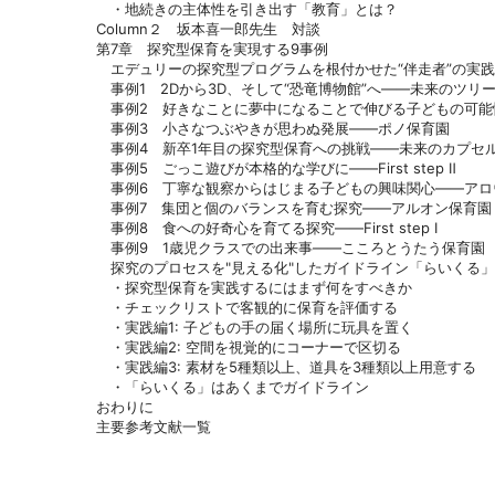
・地続きの主体性を引き出す「教育」とは？
Column２ 坂本喜一郎先生 対談
第7章 探究型保育を実現する9事例
エデュリーの探究型プログラムを根付かせた“伴走者”の実践
事例1 2Dから3D、そして“恐竜博物館”へ――未来のツリ
事例2 好きなことに夢中になることで伸びる子どもの可
事例3 小さなつぶやきが思わぬ発展――ポノ保育園
事例4 新卒1年目の探究型保育への挑戦――未来のカプセ
事例5 ごっこ遊びが本格的な学びに――First step Ⅱ
事例6 丁寧な観察からはじまる子どもの興味関心――アロ
事例7 集団と個のバランスを育む探究――アルオン保育園
事例8 食への好奇心を育てる探究――First step Ⅰ
事例9 1歳児クラスでの出来事――こころとうたう保育園
探究のプロセスを"見える化"したガイドライン「らいくる」
・探究型保育を実践するにはまず何をすべきか
・チェックリストで客観的に保育を評価する
・実践編1: 子どもの手の届く場所に玩具を置く
・実践編2: 空間を視覚的にコーナーで区切る
・実践編3: 素材を5種類以上、道具を3種類以上用意する
・「らいくる」はあくまでガイドライン
おわりに
主要参考文献一覧