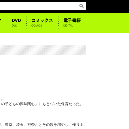
ク
DVD
コミックス
電子書籍
DVD
COMICS
DIGITAL
」。
りの子どもの興味関心」にもとづいた保育だった。
業。東京、埼玉、神奈川とその数を増やし、作り上