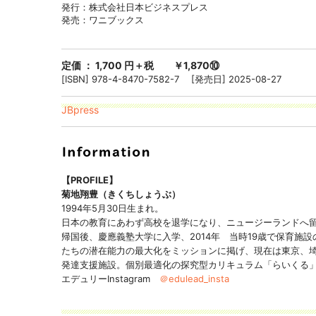
発行：株式会社日本ビジネスプレス
発売：ワニブックス
定価 ： 1,700 円＋税 ￥1,870⑩
[ISBN] 978-4-8470-7582-7 [発売日] 2025-08-27
JBpress
【PROFILE】
菊地翔豊（きくちしょうぶ）
1994年5月30日生まれ。
日本の教育にあわず高校を退学になり、ニュージーランドへ
帰国後、慶應義塾大学に入学、2014年 当時19歳で保育施
たちの潜在能力の最大化をミッションに掲げ、現在は東京、埼
発達支援施設。個別最適化の探究型カリキュラム「らいくる
エデュリーInstagram
＠edulead_insta