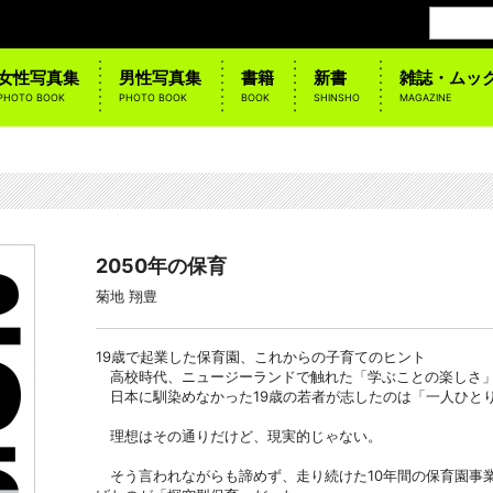
女性写真集
男性写真集
書籍
新書
雑誌・ムッ
PHOTO BOOK
PHOTO BOOK
BOOK
SHINSHO
MAGAZINE
2050年の保育
菊地 翔豊
19歳で起業した保育園、これからの子育てのヒント
高校時代、ニュージーランドで触れた「学ぶことの楽しさ
日本に馴染めなかった19歳の若者が志したのは「一人ひと
理想はその通りだけど、現実的じゃない。
そう言われながらも諦めず、走り続けた10年間の保育園事