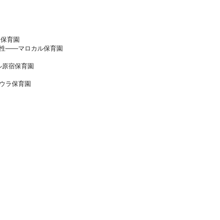
ー保育園
能性――マロカル保育園
ル原宿保育園
ウラ保育園