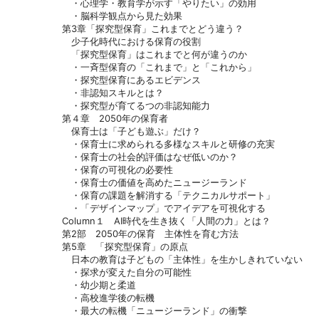
・心理学・教育学が示す「やりたい」の効用
・脳科学観点から見た効果
第3章「探究型保育」これまでとどう違う？
少子化時代における保育の役割
「探究型保育」はこれまでと何が違うのか
・一斉型保育の「これまで」と「これから」
・探究型保育にあるエビデンス
・非認知スキルとは？
・探究型が育てるつの非認知能力
第４章 2050年の保育者
保育士は「子ども遊ぶ」だけ？
・保育士に求められる多様なスキルと研修の充実
・保育士の社会的評価はなぜ低いのか？
・保育の可視化の必要性
・保育士の価値を高めたニュージーランド
・保育の課題を解消する「テクニカルサポート」
・「デザインマップ」でアイデアを可視化する
Column１ AI時代を生き抜く「人間の力」とは？
第2部 2050年の保育 主体性を育む方法
第5章 「探究型保育」の原点
日本の教育は子どもの「主体性」を生かしきれていない
・探求が変えた自分の可能性
・幼少期と柔道
・高校進学後の転機
・最大の転機「ニュージーランド」の衝撃