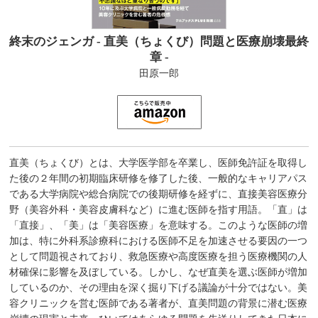
終末のジェンガ - 直美（ちょくび）問題と医療崩壊最終
章 -
田原一郎
直美（ちょくび）とは、大学医学部を卒業し、医師免許証を取得し
た後の２年間の初期臨床研修を修了した後、一般的なキャリアパス
である大学病院や総合病院での後期研修を経ずに、直接美容医療分
野（美容外科・美容皮膚科など）に進む医師を指す用語。「直」は
「直接」、「美」は「美容医療」を意味する。このような医師の増
加は、特に外科系診療科における医師不足を加速させる要因の一つ
として問題視されており、救急医療や高度医療を担う医療機関の人
材確保に影響を及ぼしている。しかし、なぜ直美を選ぶ医師が増加
しているのか、その理由を深く掘り下げる議論が十分ではない。美
容クリニックを営む医師である著者が、直美問題の背景に潜む医療