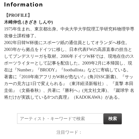
【PROFILE】
木崎伸也 (きざき しんや)
1975年生まれ、東京都出身。中央大学大学院理工学研究科物理学専
攻修士課程修了。
2002年日韓W杯後にスポーツ紙の通信員としてオランダへ移住。
2003年から拠点をドイツに移し、日本代表FWの高原直泰の担当と
してブンデスリーガを取材。2006年ドイツW杯では、現地在住のス
ポーツライターとして記事を配信した。2009年2月に本帰国し、現
在は『Number』『BRODY』『footballista』などに寄稿している。
著書に『2010年南アフリカW杯が危ない!』(角川SSC新書)、『サッ
カーの見方は1日で変えられる』（東洋経済新報社）、『直撃 本田
圭佑』（文藝春秋）、共著に『勝利へ』(光文社文庫)、『蹴球学 名
将だけが実践している8つの真理』（KADOKAWA）がある。
注目ワード：