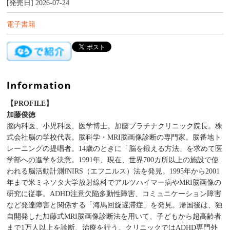
[発売日] 2026-07-24
電子書籍
【PROFILE】
加藤俊徳
脳内科医、小児科医、医学博士。加藤プラチナクリニック院長。株
式会社脳の学校代表。脳科学・MRI脳画像診断の専門家。脳番地ト
レーニングの提唱者。14歳のときに「脳を鍛える方法」を求めて医
学部への進学を決意。1991年、現在、世界700カ所以上の施設で使
われる脳活動計測fNIRS（エフニルス）法を発見。1995年から2001
年まで米ミネソタ大学放射線科でアルツハイマー病やMRI脳画像の
研究に従事。ADHD注意欠陥多動性障害、コミュニケーション障害
など発達障害と関係する「海馬回旋遅滞症」を発見。帰国後は、独
自開発した加藤式MRI脳画像診断法を用いて、子どもから超高齢者
まで1万人以上を診断、治療を行う。クリニックではADHD専門外