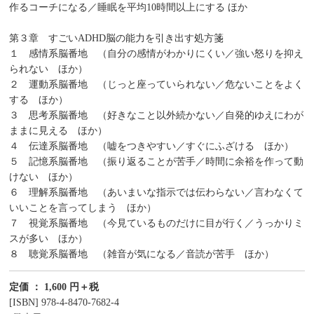
作るコーチになる／睡眠を平均10時間以上にする ほか
第３章 すごいADHD脳の能力を引き出す処方箋
１ 感情系脳番地 （自分の感情がわかりにくい／強い怒りを抑え
られない ほか）
２ 運動系脳番地 （じっと座っていられない／危ないことをよく
する ほか）
３ 思考系脳番地 （好きなこと以外続かない／自発的ゆえにわが
ままに見える ほか）
４ 伝達系脳番地 （嘘をつきやすい／すぐにふざける ほか）
５ 記憶系脳番地 （振り返ることが苦手／時間に余裕を作って動
けない ほか）
６ 理解系脳番地 （あいまいな指示では伝わらない／言わなくて
いいことを言ってしまう ほか）
７ 視覚系脳番地 （今見ているものだけに目が行く／うっかりミ
スが多い ほか）
８ 聴覚系脳番地 （雑音が気になる／音読が苦手 ほか）
定価 ： 1,600 円＋税
[ISBN] 978-4-8470-7682-4