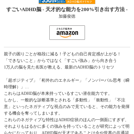
すごいADHD脳 - 天才的な能力を200%引き出す方法 -
加藤俊徳
親子の困りごとが格段に減る！子どもの自己肯定感が上がる！
「できないこと」からではなく「すごい強み」から向き合う
1万人の脳を見た名医が教える、最新のADHD脳のトリセツ
「超ポジティブ」「桁外れのエネルギー」「ノンバーバル思考（瞬
時理解）」…
これらはADHD脳が本来持っているすごい潜在能力です。
しかし、一般的な診断基準とされる「多動性」「衝動性」「不注
意」といったネガティブな視点のみで見ていると、その能力を発揮
する機会を奪ってしまいます。
これらのネガティブな特性はADHD症状のほんの一側面にすぎず、
それよりもはるかに多くの強みを持っていることが研究によって明
らかになっており、ADHD脳が天才であることは今や世界の共通認