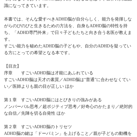
識になってきています。
本書では、そんな愛すべきADHD脳が自分らしく、能力を発揮しな
がらのびのびと生きるための方法を、自身もADHD脳の特性を持
ち、「ADHD専門外来」で日々子どもたちと向き合う名医が教えま
す。
すごい能力を秘めたADHD脳の子どもや、自分のADHDを疑ってい
る方にとっての希望となる本です。
【目次】
序章 すごいADHD脳は才能にあふれている
すごいADHD脳は天才の素質／ADHD脳は“普通”に合わせなくてい
い／医師よりも親の目が正しい ほか
第１章 すごいADHD脳にはとびきりの強みがある
ノンバーバル思考／超ポジティブ思考／好奇心のかたまり／絶対的
な自信／先陣を切る自発性 ほか
第２章 すごいADHD脳のトリセツ
ADHD脳の鍵は「ドーパミン」を上げること／親が子どもの動機を