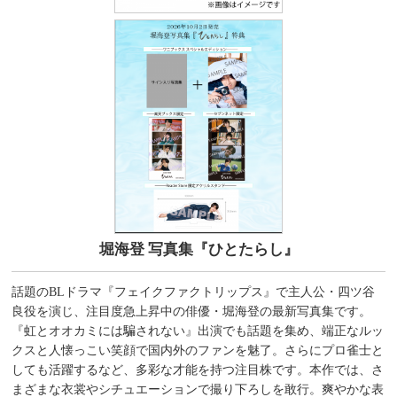
堀海登 写真集『ひとたらし』
話題のBLドラマ『フェイクファクトリップス』で主人公・四ツ谷
良役を演じ、注目度急上昇中の俳優・堀海登の最新写真集です。
『虹とオオカミには騙されない』出演でも話題を集め、端正なルッ
クスと人懐っこい笑顔で国内外のファンを魅了。さらにプロ雀士と
しても活躍するなど、多彩な才能を持つ注目株です。本作では、さ
まざまな衣裳やシチュエーションで撮り下ろしを敢行。爽やかな表