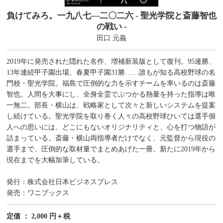
負けてみろ。一九八七―二〇二六 - 聖光学院と斎藤智也
の戦い -
田口 元義
2019年に発売された隠れた名作、増補新装版として復刊。95連勝、
13年連続甲子園出場、春夏甲子園31勝……誰もが知る高校野球の名
門校・聖光学院。福島で圧倒的な力を示すチームを率いるのは斎藤
智也。人間を大事にし、全身全霊でぶつかる熱量を持った指導は唯
一無二。部長・横山は、戦略家として次々と新しいシステムを提案
し続けている。聖光学院を取り巻く人々の高校野球ひいては選手個
人への思いには、どこにもないオリジナリティと、心を打つ物語が
詰まっている。斎藤・横山両指導者だけでなく、元監督から現役の
選手まで、圧倒的な取材量でまとめあげた一冊。新たに2019年から
現在までを大幅加筆している。
発行：株式会社日本ビジネスプレス
発売：ワニブックス
定価 ： 2,000 円＋税