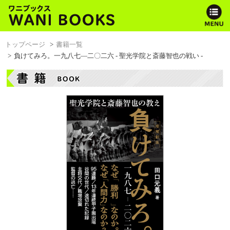
トップページ
書籍一覧
負けてみろ。一九八七―二〇二六 - 聖光学院と斎藤智也の戦い -