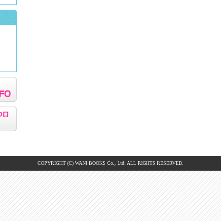
COPYRIGHT (C) WANI BOOKS Co., Ltd. ALL RIGHTS RESERVED.