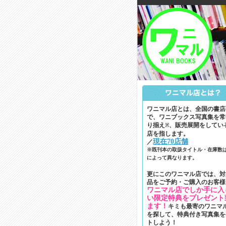
ワニマル店とは、全国の書店
で、ワニブックス写真集を常
り揃え
、販売展開をしてい
※
店を指します。
現在70店舗
／
※既刊本の取扱タイトル・在庫数
によって異なります。
更にこのワニマル店では、対
品をご予約・ご購入のお客様
ワニマル店でしか手に入
い限定特典をプレゼント
ます！
キミも最寄のワニマ
を探して、特典付き写真集を
トしよう！