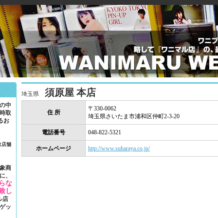
須原屋 本店
埼玉県
の中
〒330-0062
住 所
時取
埼玉県さいたま市浦和区仲町2-3-20
るお
電話番号
048-822-5321
は店舗
ホームページ
http://www.suharaya.co.jp/
象商
に、
らな
致し
ル店
ゲッ