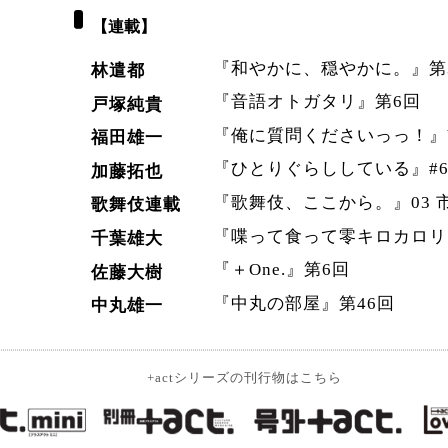
【連載】
『和やかに、穏やかに。』第
林遣都
『音語オトガタリ』第6回
戸塚純貴
『俺に質問くださいっっ！』Vo
福田雄一
『ひとりぐらししている』#6
加藤拓也
『歌舞伎、ここから。』03 
歌舞伎連載
『喋って食って零キロカロリ
千葉雄大
『＋One.』第6回
佐藤大樹
『中丸の部屋』第46回
中丸雄一
+actシリーズの刊行物はこちら