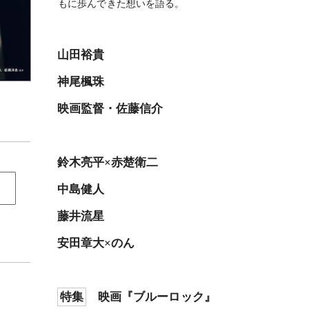
もに歩んできた想いを語る。
山田裕貴
神尾楓珠
映画監督・佐藤信介
鈴木亮平×赤楚衛二
中島健人
藤井流星
安田章大×のん
特集
映画『ブルーロック』