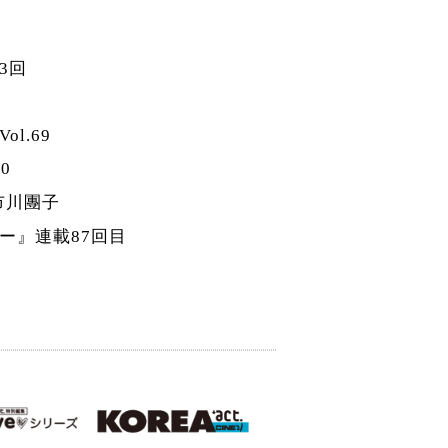
3回
l.69
0
市川團子
ー』連載87回目