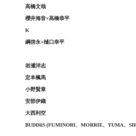
高橋文哉
櫻井海音×高橋恭平
K
綱啓永×樋口幸平
岩瀬洋志
定本楓馬
小野賢章
安部伊織
大西利空
BUDDiiS (FUMINORI、MORRIE、YUMA、S