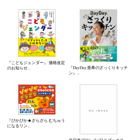
『こどもジェンダー』 価格改定
『DayDay.亜希のざっくりキッチ
のお知らせ...
ン』...
『ぴかぴか★ざらざら むちゅう
になるリン...