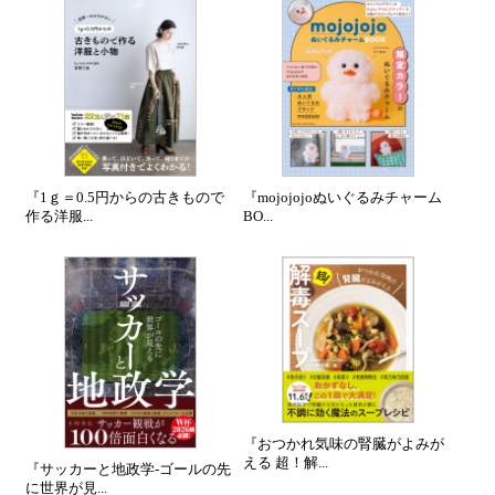
『1ｇ＝0.5円からの古きもので
『mojojojoぬいぐるみチャーム
作る洋服...
BO...
『おつかれ気味の腎臓がよみが
える 超！解...
『サッカーと地政学-ゴールの先
に世界が見...