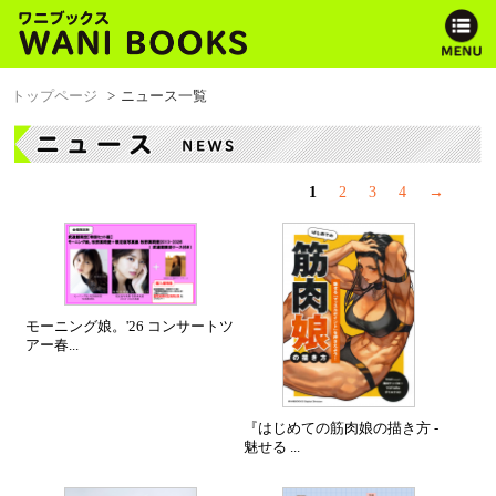
トップページ
ニュース一覧
1
2
3
4
→
モーニング娘。'26 コンサートツ
アー春...
『はじめての筋肉娘の描き方 -
魅せる ...