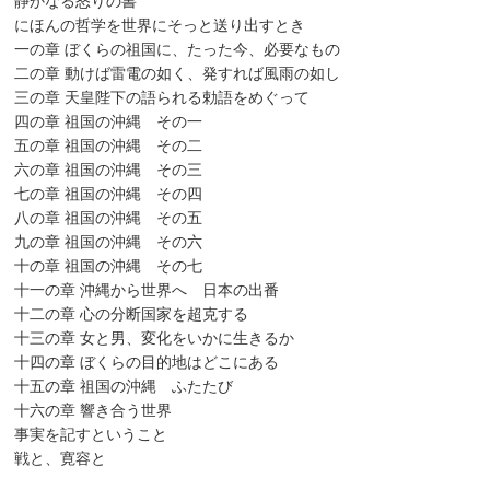
静かなる怒りの書
にほんの哲学を世界にそっと送り出すとき
一の章 ぼくらの祖国に、たった今、必要なもの
二の章 動けば雷電の如く、発すれば風雨の如し
三の章 天皇陛下の語られる勅語をめぐって
四の章 祖国の沖縄 その一
五の章 祖国の沖縄 その二
六の章 祖国の沖縄 その三
七の章 祖国の沖縄 その四
八の章 祖国の沖縄 その五
九の章 祖国の沖縄 その六
十の章 祖国の沖縄 その七
十一の章 沖縄から世界へ 日本の出番
十二の章 心の分断国家を超克する
十三の章 女と男、変化をいかに生きるか
十四の章 ぼくらの目的地はどこにある
十五の章 祖国の沖縄 ふたたび
十六の章 響き合う世界
事実を記すということ
戦と、寛容と