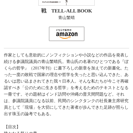
戦 TELL-ALL BOOK
青山繁晴
作家としても意欲的にノンフィクションや小説などの作品を発表し
続ける参議院議員の青山繁晴氏。青山氏の名著のひとつである『ぼ
くらの哲学』（2017年刊）に書下ろしの新章を加えての新書化。た
った一度の敗戦で国家の理念や哲学を失ったと思い込んできた、あ
るいは思い込まされてきた我々日本人。そんな私たちが今こそ再確
認すべき「公のために生きる哲学」を考えるためのテキストとなる
一冊です。その題材はインド訪問や沖縄の普天間問題など。それ
は、参議院議員になる以前、民間のシンクタンクの社長兼主席研究
員として「現場」を大切にしてきた著者が歩んできた足跡が照らし
出す珠玉の論考でもある。
【目次】