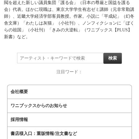
閥を超えた新しい議員集団「護る会」（日本の尊厳と国益を護る
会）代表。ほかに現職は、東京大学学生有志ゼミ講師（元非常勤講
師）、近畿大学経済学部客員教授。作家。小説に「平成紀」（幻冬
舎文庫）「わたしは灰猫」（小社刊）、ノンフィクションに「ぼく
らの祖国」（小社刊）「きみの大逆転」（ワニブックス【PLUS】
新書）など。
注目ワード：
会社概要
ワニブックスからのお知らせ
採用情報
書店様入口：重版情報/注文書など