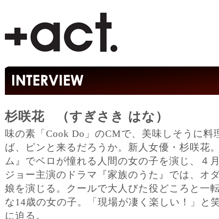
杉咲花 （すぎさき はな）
味の素「Cook Do」のCMで、美味しそうに
ば、ピンと来るだろうか。新人女優・杉咲花
ム』でベロが憧れる人間の女の子を演じ、４
ジョー主演のドラマ『家族のうた』では、オ
娘を演じる。クールで大人びた役どころと一
な14歳の女の子。「現場が凄く楽しい！」と
に迫る。