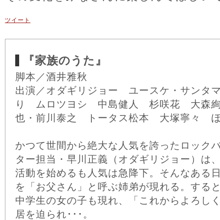
ツイート
『家族のうた』
脚本／酒井雅秋
出演／オダギリジョー ユースケ・サンタ
り ムロツヨシ 中島健人 杉咲花 大森
也・前川泰之 トータス松本 大塚寧々 
かつて世間から絶大な人気を誇ったロック
ター担当・早川正義（オダギリジョー）は
活動を始めるも人気は急降下。そんなある
を「お父さん」と呼ぶ姉弟が現れる。する
中学生の女の子も現れ、「これからよろし
居を迫られ･･･。