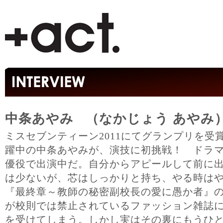
中条あやみ （なかじょう あやみ
ミスセブンティーン2011にてグランプリを受
躍中の中条あやみが、演技に初挑戦！ ドラ
優役で出演中だ。自分からアピールして前に
は少ないが、芯はしっかりと持ち、やる時はや
『最終章～教師の秘密副校長の愛に愚か者』
が校則では禁止されているファッション雑誌
を受けてしまう。しかし実はその裏にもうひ