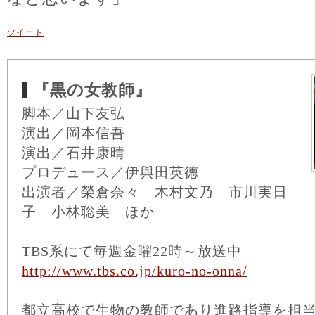
ツイート
『黒の女教師』
脚本／山下友弘
演出／岡本信吾
演出／石井康晴
プロデュース／伊與田英徳
出演者／榮倉奈々 木村文乃 市川実日
子 小林聡美 ほか
TBS系にて毎週金曜22時～放送中
http://www.tbs.co.jp/kuro-no-onna/
都立高校で生物の教師であり進路指導を担